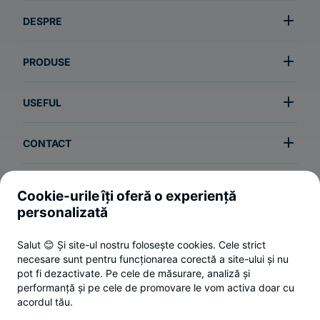
DESPRE
PRODUSE
USEFUL
CONTACT
Cookie-urile îți oferă o experiență
Termeni și condiții
personalizată
Politica de utilizare a cookie-urilor
Salut 😊 Și site-ul nostru folosește cookies. Cele strict
Politica de confidențialitate
necesare sunt pentru funcționarea corectă a site-ului și nu
ANPC
pot fi dezactivate. Pe cele de măsurare, analiză și
performanță și pe cele de promovare le vom activa doar cu
Setări cookies
acordul tău.