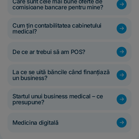
Care sunt cele mai bune oferte de
f
comisioane bancare pentru mine?
Cum țin contabilitatea cabinetului
f
medical?
f
De ce ar trebui să am POS?
La ce se uită băncile când finanțiază
f
un business?
Startul unui business medical – ce
f
presupune?
f
Medicina digitală