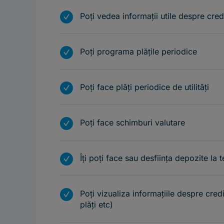
m
Poți vedea informații utile despre credi
m
Poți programa plățile periodice
m
Poți face plăți periodice de utilități
m
Poți face schimburi valutare
m
Îți poți face sau desființa depozite la 
m
Poți vizualiza informațiile despre cred
plăți etc)