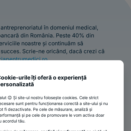
 antreprenoriatul în domeniul medical,
 bancară din România. Peste 40% din
erviciile noastre și continuăm să
e succes. Scrie-ne oricând, dacă crezi că
iapentrumedici.ro
ookie-urile îți oferă o experiență
ersonalizată
alut 😊 Și site-ul nostru folosește cookies. Cele strict
CONTACT
ecesare sunt pentru funcționarea corectă a site-ului și nu
0264 308 028
ot fi dezactivate. Pe cele de măsurare, analiză și
erformanță și pe cele de promovare le vom activa doar
Scrie-ne oricând la:
u acordul tău.
contact@diviziapentrumedici.ro