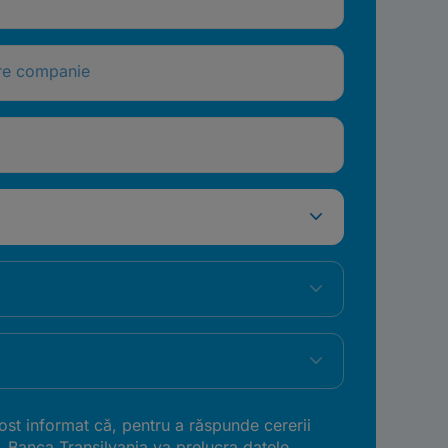
re companie
st informat că, pentru a răspunde cererii
, Banca Transilvania va prelucra datele