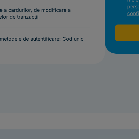
pers
e a cardurilor, de modificare a
confi
elor de tranzacții
n metodele de autentificare: Cod unic