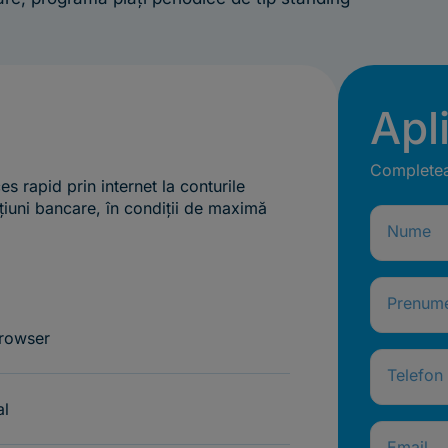
Apl
Completeaz
es rapid prin internet la conturile
țiuni bancare, în condiții de maximă
Nume
Prenum
browser
Telefon
al
Email