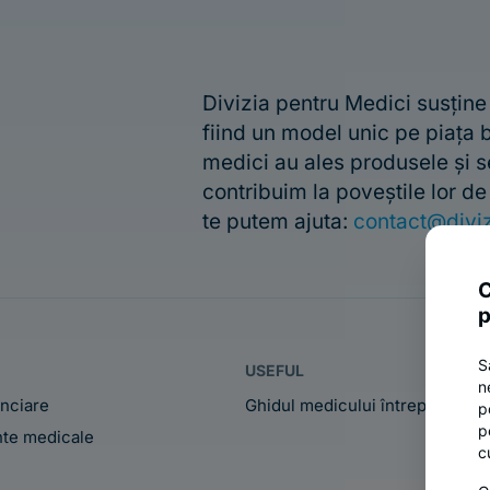
Divizia pentru Medici susține
fiind un model unic pe piața
medici au ales produsele și s
contribuim la poveștile lor d
te putem ajuta:
contact@diviz
C
p
S
USEFUL
n
anciare
Ghidul medicului întreprinzător
p
p
te medicale
c