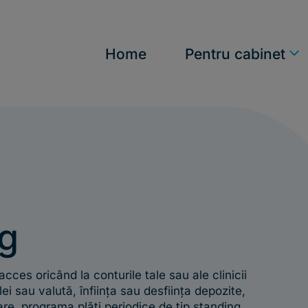
n
Home
Pentru cabinet
ng
ces oricând la conturile tale sau ale clinicii
 lei sau valută, înființa sau desființa depozite,
are, programa plăți periodice de tip standing