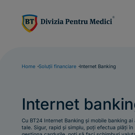
Home
Soluții financiare
Internet Banking
Internet banki
Cu BT24 Internet Banking și mobile banking ai ac
tale. Sigur, rapid și simplu, poți efectua plăți în
gestiona cardurile, poți să faci schimburi valut