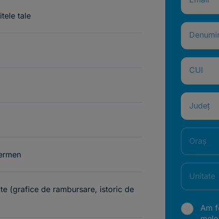
tele tale
Denumi
CUI
Județ
Oraș
termen
Unitate
ite (grafice de rambursare, istoric de
Am fo
mele