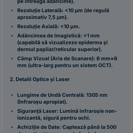
pe întreaga adâncime).
Rezoluție Laterală: <10 μm (de regulă
aproximativ 7,5 μm).
Rezoluție Axială: <10 μm.
Adâncimea de Imagistică: >1 mm
(capabilă să vizualizeze epiderma și
dermul papilar/reticular superior).
Câmp Vizual (Aria de Scanare): 6 mm×6
mm (ultra-larg pentru un sistem OCT).
2. Detalii Optice și Laser
Lungime de Undă Centrală: 1305 nm
(Infraroșu apropiat).
Siguranță Laser: Lumină infraroșie non-
ionizantă, sigură pentru ochi.
Achiziție de Date: Captează până la 500