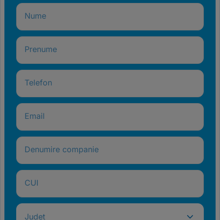
Nume
Prenume
Telefon
Email
Denumire companie
CUI
Județ