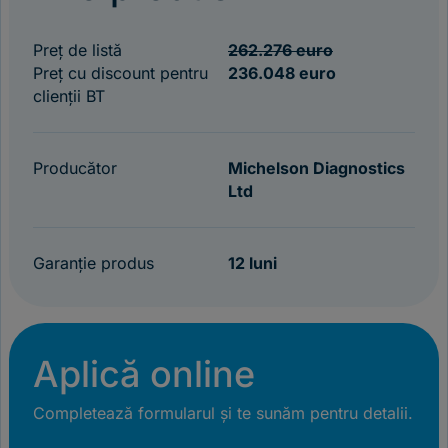
Preț de listă
262.276 euro
Preț cu discount pentru
236.048 euro
clienții BT
Producător
Michelson Diagnostics
Ltd
Garanție produs
12 luni
Aplică online
Completează formularul și te sunăm pentru detalii.