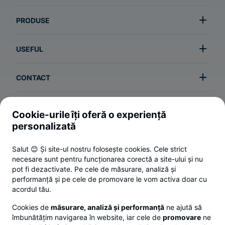
PRODUSE
USEFUL
CONTACT
Cookie-urile îți oferă o experiență
Termeni și condiții
personalizată
Politica de utilizare a cookie-urilor
Salut 😊 Și site-ul nostru folosește cookies. Cele strict
Politica de confidențialitate
necesare sunt pentru funcționarea corectă a site-ului și nu
ANPC
pot fi dezactivate. Pe cele de măsurare, analiză și
performanță și pe cele de promovare le vom activa doar cu
Setări cookies
acordul tău.
© 2026 Toate drepturile rezervate.
Cookies de
măsurare, analiză și performanță
ne ajută să
îmbunătățim navigarea în website, iar cele de
promovare
ne
Responsible Disclosure Policy.