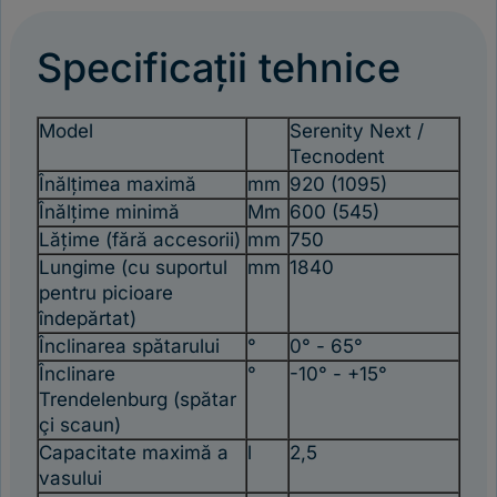
Specificații tehnice
Model
Serenity Next /
Tecnodent
Înălțimea maximă
mm
920 (1095)
Înălțime minimă
Mm
600 (545)
Lățime (fără accesorii)
mm
750
Lungime (cu suportul
mm
1840
pentru picioare
îndepărtat)
Înclinarea spătarului
°
0° - 65°
Înclinare
°
-10° - +15°
Trendelenburg (spătar
çi scaun)
Capacitate maximă a
l
2,5
vasului