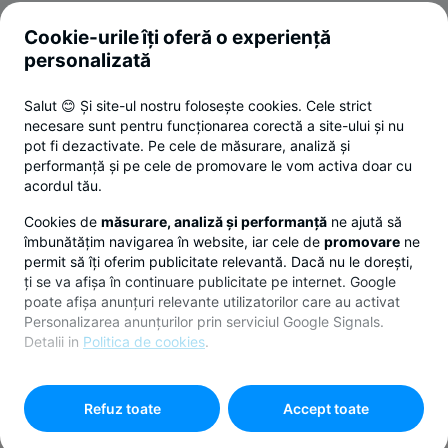
Cookie-urile îți oferă o experiență
Termeni și condiții
personalizată
Politica de utilizare a cookie-urilor
Salut 😊 Și site-ul nostru folosește cookies. Cele strict
Politica de confidențialitate
necesare sunt pentru funcționarea corectă a site-ului și nu
ANPC
pot fi dezactivate. Pe cele de măsurare, analiză și
performanță și pe cele de promovare le vom activa doar cu
Setări cookies
acordul tău.
© 2026 Toate drepturile rezervate.
Cookies de
măsurare, analiză și performanță
ne ajută să
îmbunătățim navigarea în website, iar cele de
promovare
ne
Responsible Disclosure Policy.
permit să îți oferim publicitate relevantă. Dacă nu le dorești,
ți se va afișa în continuare publicitate pe internet. Google
poate afișa anunțuri relevante utilizatorilor care au activat
Made by
with
Personalizarea anunțurilor prin serviciul Google Signals.
Detalii in
Politica de cookies
.
Pentru personalizarea preferințelor selectează
"
Setari
cookies
"
Refuz toate
Accept toate