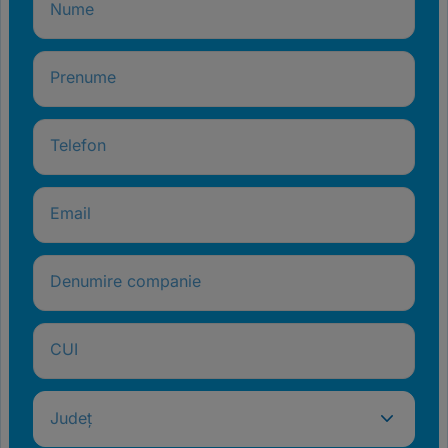
Nume
Prenume
Telefon
Email
Denumire companie
CUI
Județ