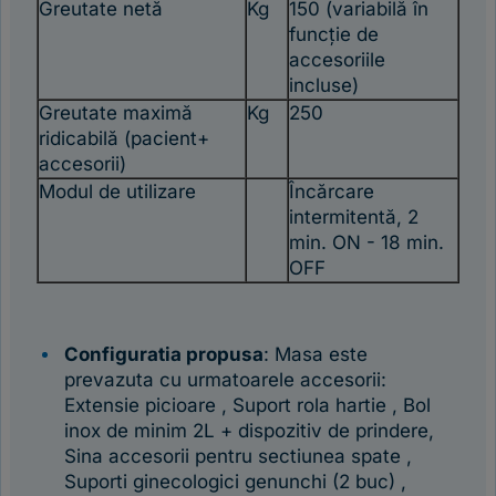
Greutate netă
Kg
150 (variabilă în
funcție de
accesoriile
incluse)
Greutate maximă
Kg
250
ridicabilă (pacient+
accesorii)
Modul de utilizare
Încărcare
intermitentă, 2
min. ON - 18 min.
OFF
Configuratia propusa
: Masa este
prevazuta cu urmatoarele accesorii:
Extensie picioare , Suport rola hartie , Bol
inox de minim 2L + dispozitiv de prindere,
Sina accesorii pentru sectiunea spate ,
Suporti ginecologici genunchi (2 buc) ,