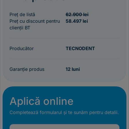
Preț de listă
62.900 lei
Preț cu discount pentru
58.497 lei
clienții BT
Producător
TECNODENT
Garanție produs
12 luni
Aplică online
Completează formularul și te sunăm pentru detalii.