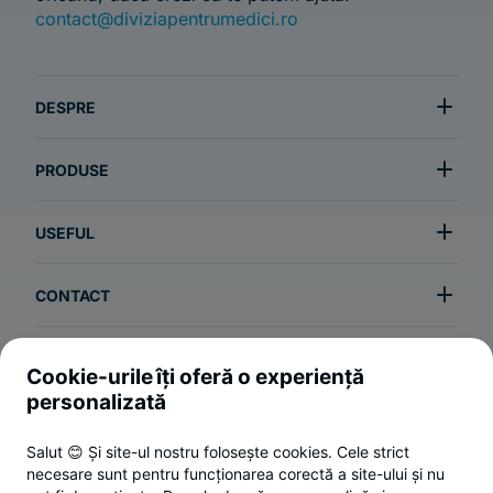
contact@diviziapentrumedici.ro
DESPRE
PRODUSE
USEFUL
CONTACT
Cookie-urile îți oferă o experiență
Termeni și condiții
personalizată
Politica de utilizare a cookie-urilor
Salut 😊 Și site-ul nostru folosește cookies. Cele strict
Politica de confidențialitate
necesare sunt pentru funcționarea corectă a site-ului și nu
ANPC