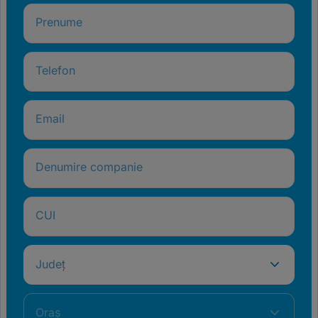
Prenume
Telefon
Email
Denumire companie
CUI
Județ
Oraș