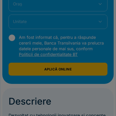
Oraș
Unitate
Am fost informat că, pentru a răspunde
cererii mele, Banca Transilvania va prelucra
datele personale de mai sus, conform
Politicii de confidențialitate BT
APLICĂ ONLINE
Descriere
Dezvoltat cu tehnologii inovatoare și concepte