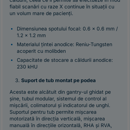
căldurii, ceea ce îi permite să efectueze în mod
fiabil scanări cu raze X continue în situații cu
un volum mare de pacienți.
Dimensiunea spotului focal: 0.6 x 0.6 mm /
1.2 x 1.2 mm
Materialul țintei anodice: Reniu-Tungsten
acoperit cu molibden
Capacitate de stocare a căldurii anodice:
230 kHU
Suport de tub montat pe podea
Acesta este alcătuit din gantry-ul ghidat pe
șine, tubul modular, sistemul de control al
mișcării, colimatorul și indicatorul de unghi.
Suportul pentru tub permite mișcarea
motorizată în direcția verticală, mișcarea
manuală în direcțiile orizontală, RHA și RVA,