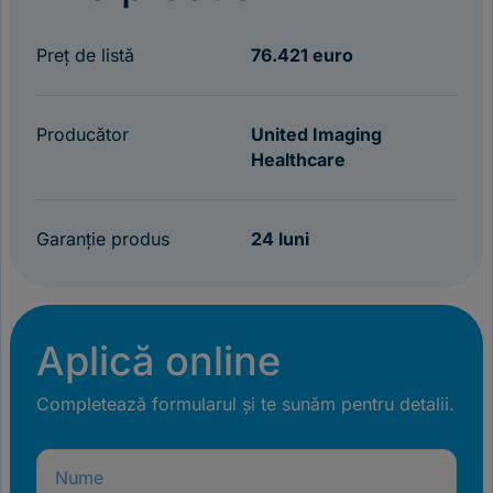
Preț de listă
76.421 euro
Producător
United Imaging
Healthcare
Garanție produs
24 luni
Aplică online
Completează formularul și te sunăm pentru detalii.
Nume