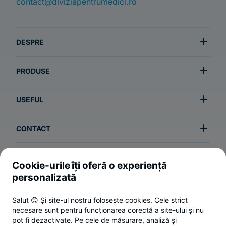
contact@diviziapentrumedici.ro
DESPRE
PRODUSE
USEFUL
CONTACT
Cookie-urile îți oferă o experiență
Termeni și condiții
personalizată
Politica de utilizare a cookie-urilor
Salut 😊 Și site-ul nostru folosește cookies. Cele strict
Politica de confidențialitate
necesare sunt pentru funcționarea corectă a site-ului și nu
ANPC
pot fi dezactivate. Pe cele de măsurare, analiză și