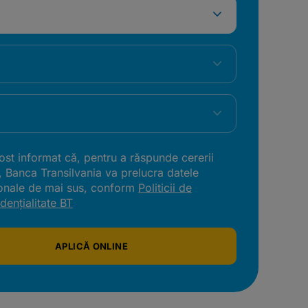
st informat că, pentru a răspunde cererii
, Banca Transilvania va prelucra datele
onale de mai sus, conform
Politicii de
dențialitate BT
APLICĂ ONLINE