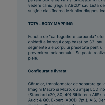
pe tehnologie de vârf și utilizează funcț
vedere clinic „regula ABCD” sau Lista de
susține clasificarea leziunilor diagnostic
TOTAL BODY MAPPING
Funcția de "cartografiere corporală" ofe
ghidată a întregul corp bazat pe 33, sau
segmente ale corpului presetate pentru i
prevenirea melanomului. Se poate realiz
piele.
Configuratie livrata:
Cărucior, transformator de separare gal
Imagini Macro și Micro, cu afișaj LCD in
(Standard x20, 30, 40) Biblioteca AllSki
Audit & QC, Expert (ABCD, 7pt.), AIS, D