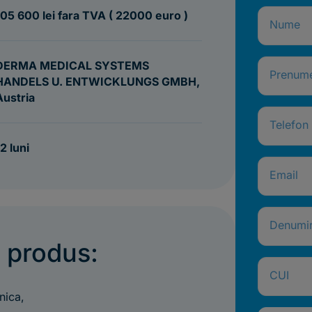
105 600 lei fara TVA ( 22000 euro )
Nume
DERMA MEDICAL SYSTEMS
Prenum
HANDELS U. ENTWICKLUNGS GMBH,
Austria
Telefon
2 luni
Email
Denumi
e produs:
CUI
nica,