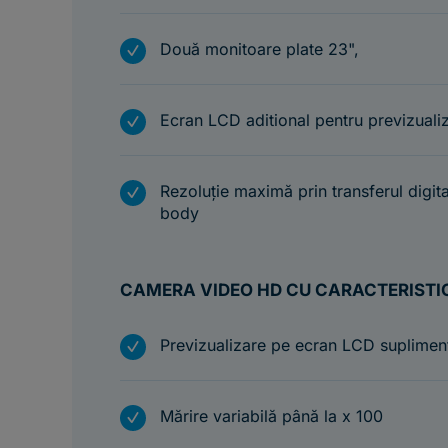
m
Două monitoare plate 23",
m
Ecran LCD aditional pentru previzualiz
m
Rezoluție maximă prin transferul digit
body
CAMERA VIDEO HD CU CARACTERISTIC
m
Previzualizare pe ecran LCD suplimen
m
Mărire variabilă până la x 100