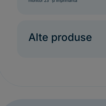
monitor 23” și imprimanta
Alte produse