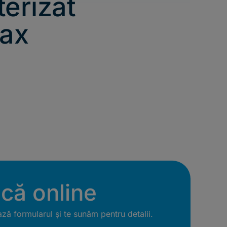
erizat
ax
ică online
ă formularul și te sunăm pentru detalii.