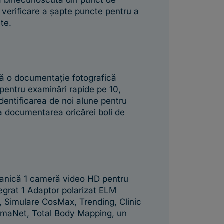
ia binecunoscută din punct de
 verificare a șapte puncte pentru a
ate.
ră o documentație fotografică
 pentru examinări rapide pe 10,
dentificarea de noi alune pentru
a documentarea oricărei boli de
vanică 1 cameră video HD pentru
tegrat 1 Adaptor polarizat ELM
n, Simulare CosMax, Trending, Clinic
ermaNet, Total Body Mapping, un