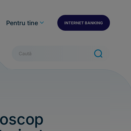
n
Pentru tine
INTERNET BANKING
Caută
oscop