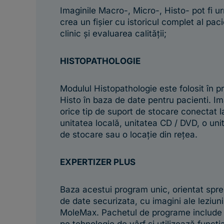
Imaginile Macro-, Micro-, Histo- pot fi u
crea un fişier cu istoricul complet al pac
clinic și evaluarea calității;
HISTOPATHOLOGIE
Modulul Histopathologie este folosit în p
Histo în baza de date pentru pacienti. Im
orice tip de suport de stocare conectat 
unitatea locală, unitatea CD / DVD, o uni
de stocare sau o locație din rețea.
EXPERTIZER PLUS
Baza acestui program unic, orientat spre 
de date securizata, cu imagini ale leziun
MoleMax. Pachetul de programe include f