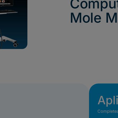
Comput
Mole M
Apl
Completeaz