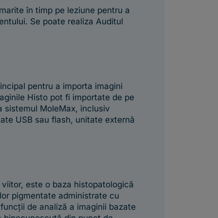
rmarite în timp pe leziune pentru a
ientului. Se poate realiza Auditul
rincipal pentru a importa imagini
aginile Histo pot fi importate de pe
la sistemul MoleMax, inclusiv
tate USB sau flash, unitate externă
viitor, este o baza histopatologică
ilor pigmentate administrate cu
uncții de analiză a imaginii bazate