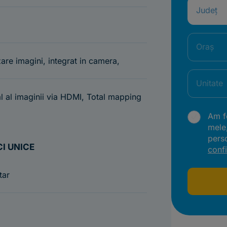
Județ
Oraș
are imagini, integrat in camera,
Unitate
al al imaginii via HDMI, Total mapping
Am fo
mele
pers
I UNICE
confi
tar