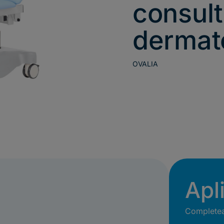
consult
dermat
OVALIA
Apl
Completeaz