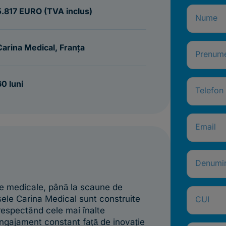
5.817 EURO (TVA inclus)
Nume
Carina Medical, Franța
Prenum
60 luni
Telefon
Email
Denumi
 medicale, până la scaune de
usele Carina Medical sunt construite
CUI
 respectând cele mai înalte
angajament constant față de inovație