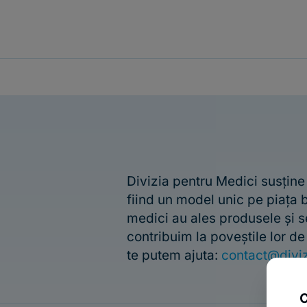
Divizia pentru Medici susține
fiind un model unic pe piața
medici au ales produsele și s
contribuim la poveștile lor d
te putem ajuta:
contact@diviz
C