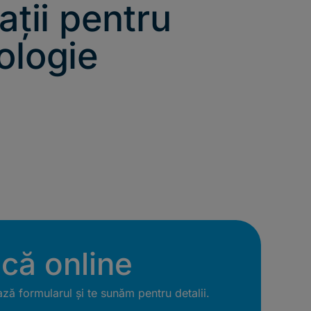
ații pentru
ologie
ică online
ă formularul și te sunăm pentru detalii.