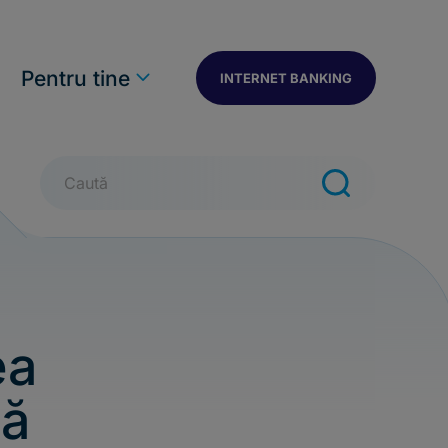
n
Pentru tine
INTERNET BANKING
Caută
ea
că