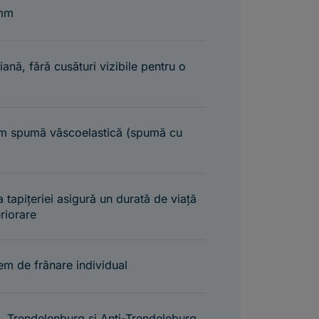
0mm
iană, fără cusături vizibile pentru o
2cm spumă vâscoelastică (spumă cu
a tapițeriei asigură un durată de viață
eriorare
em de frânare individual
, Trendelenburg și Anti-Trendeleburg