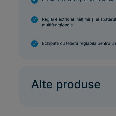
m
m
Reglaj electric al înălțimii și al spătar
multifuncționale
m
Echipată cu tetieră reglabilă pentru u
Alte produse