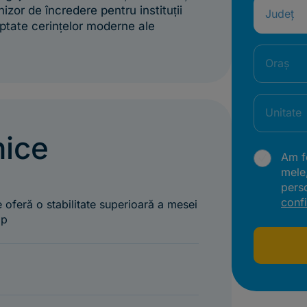
izor de încredere pentru instituții
Județ
aptate cerințelor moderne ale
Oraș
Unitate
nice
Am fo
mele
pers
confi
 oferă o stabilitate superioară a mesei
mp