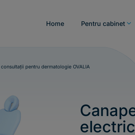
n
Home
Pentru cabinet
 consultații pentru dermatologie
OVALIA
Canap
electri