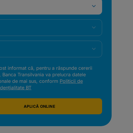
st informat că, pentru a răspunde cererii
, Banca Transilvania va prelucra datele
onale de mai sus, conform
Politicii de
dențialitate BT
APLICĂ ONLINE