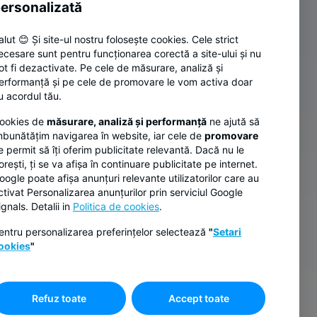
ersonalizată
alut 😊 Și site-ul nostru folosește cookies. Cele strict
CONTACT
ecesare sunt pentru funcționarea corectă a site-ului și nu
0264 308 028
ot fi dezactivate. Pe cele de măsurare, analiză și
erformanță și pe cele de promovare le vom activa doar
Scrie-ne oricând la:
u acordul tău.
contact@diviziapentrumedici.ro
ookies de
măsurare, analiză și performanță
ne ajută să
mbunătățim navigarea în website, iar cele de
promovare
e permit să îți oferim publicitate relevantă. Dacă nu le
orești, ți se va afișa în continuare publicitate pe internet.
oogle poate afișa anunțuri relevante utilizatorilor care au
ctivat Personalizarea anunțurilor prin serviciul Google
ignals. Detalii in
Politica de cookies
.
entru personalizarea preferințelor selectează
"
Setari
ookies
"
Refuz toate
Accept toate