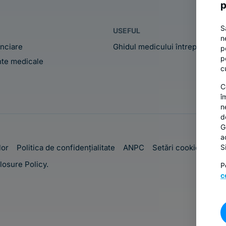
p
S
USEFUL
n
anciare
Ghidul medicului întreprinzător
p
p
te medicale
c
C
î
n
d
G
a
lor
Politica de confidențialitate
ANPC
Setări cookies
S
losure Policy.
P
c