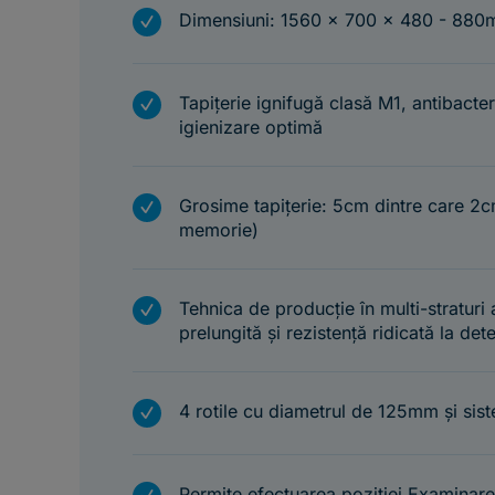
m
Dimensiuni: 1560 x 700 x 480 - 88
m
Tapițerie ignifugă clasă M1, antibacter
igienizare optimă
m
Grosime tapițerie: 5cm dintre care 
memorie)
m
Tehnica de producție în multi-straturi 
prelungită și rezistență ridicată la det
m
4 rotile cu diametrul de 125mm și sist
Permite efectuarea poziției Examinare