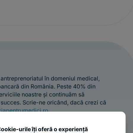
 antreprenoriatul în domeniul medical,
 bancară din România. Peste 40% din
erviciile noastre și continuăm să
e succes. Scrie-ne oricând, dacă crezi că
iapentrumedici.ro
ookie-urile îți oferă o experiență