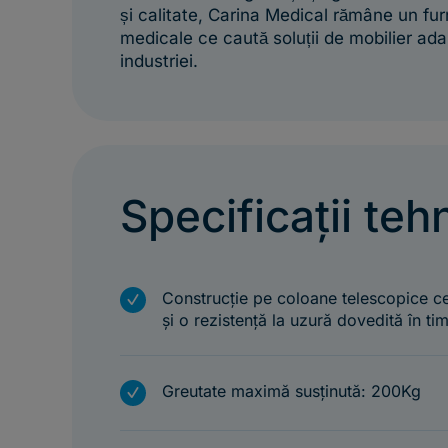
și calitate, Carina Medical rămâne un furn
medicale ce caută soluții de mobilier ad
industriei.
Specificații teh
m
Construcție pe coloane telescopice ce
și o rezistență la uzură dovedită în ti
m
Greutate maximă susținută: 200Kg