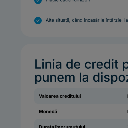
m
m
Alte situații, când încasările întârzie, i
Linia de credit 
punem la dispoz
Valoarea creditului
Monedă
Durata împrumutului