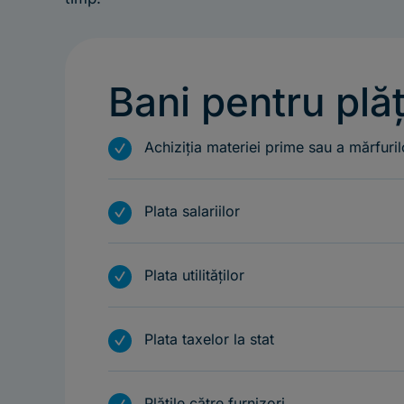
Bani pentru plă
m
Achiziția materiei prime sau a mărfuri
m
Plata salariilor
m
Plata utilităților
m
Plata taxelor la stat
Plățile către furnizori