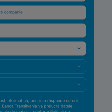
re companie
st informat că, pentru a răspunde cererii
, Banca Transilvania va prelucra datele
onale de mai sus, conform
Politicii de