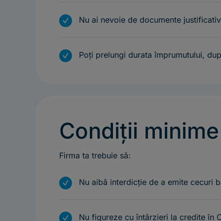
m
Nu ai nevoie de documente justificative
m
Poți prelungi durata împrumutului, d
Condiții minime
Firma ta trebuie să:
m
Nu aibă interdicție de a emite cecuri 
m
Nu figureze cu întârzieri la credite în 