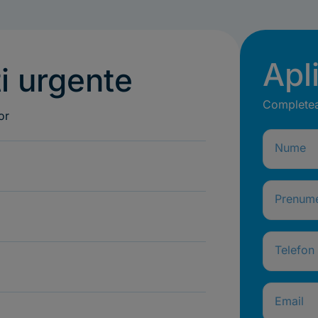
Apl
ți urgente
Completeaz
lor
Nume
Prenum
Telefon
Email