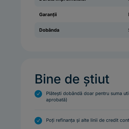
Garanții
Dobânda
Bine de știut
m
Plătești dobândă doar pentru suma uti
aprobată)
m
Poți refinanța și alte linii de credit con