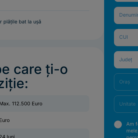
Denumi
ar plățile bat la ușă
CUI
Județ
pe care ți-o
iție:
Oraș
Max. 112.500 Euro
Unitate
Euro
Am fo
mele
24 luni
pers