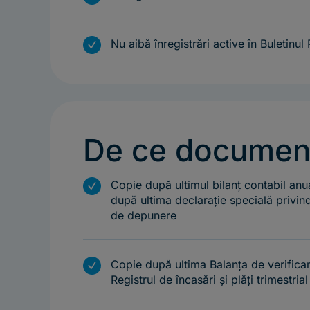
m
Nu aibă înregistrări active în Buletinul
De ce document
m
Copie după ultimul bilanț contabil an
după ultima declarație specială privind
de depunere
m
Copie după ultima Balanța de verifica
Registrul de încasări și plăți trimestri