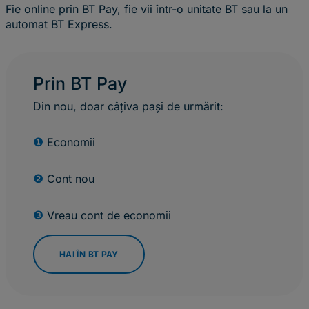
Fie online prin BT Pay, fie vii într-o unitate BT sau la un
automat BT Express.
Prin BT Pay
Din nou, doar câțiva pași de urmărit:
❶
Economii
❷
Cont nou
❸
Vreau cont de economii
HAI ÎN BT PAY