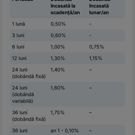
încasată la
încasată
scadență/an
lunar/an
1 lună
0,50%
-
3 luni
0,60%
-
6 luni
1,00%
0,75%
12 luni
1,30%
1,15%
24 luni
1,40%
–
(dobândă fixă)
24 luni
1,60%
–
(dobândă
variabilă)
36 luni
1,75%
–
(dobândă fixă)
36 luni
an 1 - 0,10%
–