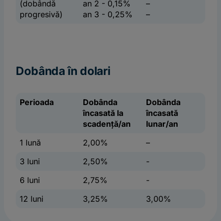
(dobândă
an 2 - 0,15%
–
progresivă)
an 3 - 0,25%
–
Dobânda în dolari
Perioada
Dobânda
Dobânda
încasată la
încasată
scadență/an
lunar/an
1 lună
2,00%
–
3 luni
2,50%
-
6 luni
2,75%
-
12 luni
3,25%
3,00%