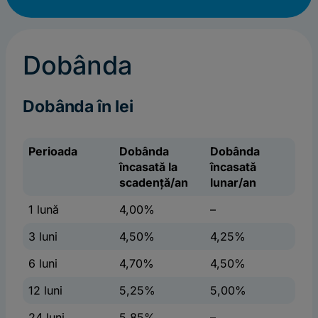
Dobânda
Dobânda în lei
Perioada
Dobânda
Dobânda
încasată la
încasată
scadență/an
lunar/an
1 lună
4,00%
–
3 luni
4,50%
4,25%
6 luni
4,70%
4,50%
12 luni
5,25%
5,00%
24 luni
5,85%
–