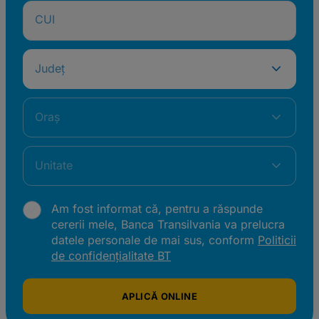
CUI
Județ
Oraș
Unitate
Am fost informat că, pentru a răspunde
cererii mele, Banca Transilvania va prelucra
datele personale de mai sus, conform
Politicii
de confidențialitate BT
APLICĂ ONLINE