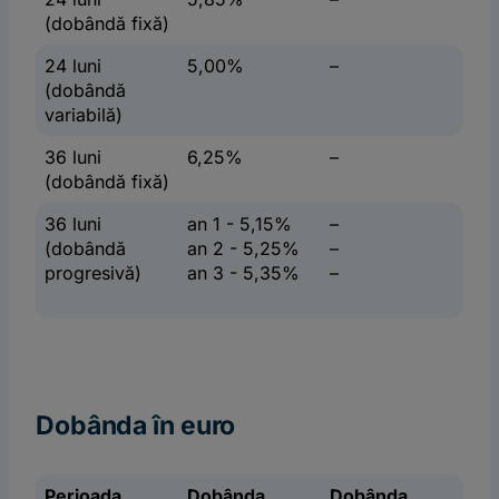
(dobândă fixă)
24 luni
5,00%
–
(dobândă
variabilă)
36 luni
6,25%
–
(dobândă fixă)
36 luni
an 1 - 5,15%
–
(dobândă
an 2 - 5,25%
–
progresivă)
an 3 - 5,35%
–
Dobânda în euro
Perioada
Dobânda
Dobânda