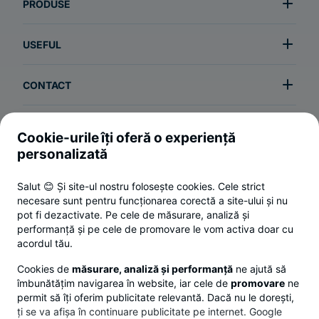
PRODUSE
USEFUL
CONTACT
Cookie-urile îți oferă o experiență
Termeni și condiții
personalizată
Politica de utilizare a cookie-urilor
Salut 😊 Și site-ul nostru folosește cookies. Cele strict
Politica de confidențialitate
necesare sunt pentru funcționarea corectă a site-ului și nu
ANPC
pot fi dezactivate. Pe cele de măsurare, analiză și
performanță și pe cele de promovare le vom activa doar cu
Setări cookies
acordul tău.
© 2026 Toate drepturile rezervate.
Cookies de
măsurare, analiză și performanță
ne ajută să
îmbunătățim navigarea în website, iar cele de
promovare
ne
Responsible Disclosure Policy.
permit să îți oferim publicitate relevantă. Dacă nu le dorești,
ți se va afișa în continuare publicitate pe internet. Google