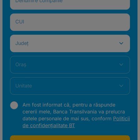
Denumire companie
CUI
Județ
Oraș
Unitate
Am fost informat că, pentru a răspunde
cererii mele, Banca Transilvania va prelucra
datele personale de mai sus, conform
Politicii
de confidențialitate BT