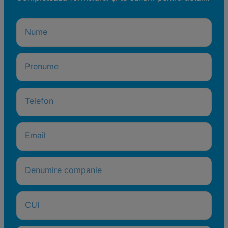
Nume
Prenume
Telefon
Email
Denumire companie
CUI