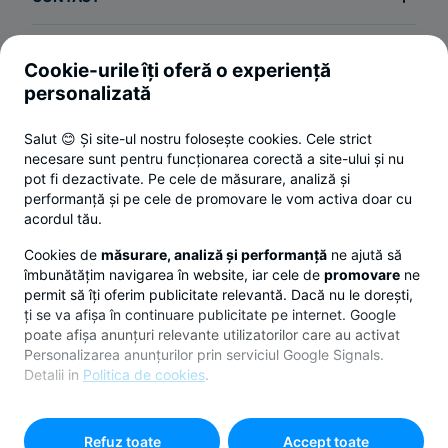
Cookie-urile îți oferă o experiență
Termeni și condiții
personalizată
Politica de utilizare a cookie-urilor
Salut 😊 Și site-ul nostru folosește cookies. Cele strict
Politica de confidențialitate
necesare sunt pentru funcționarea corectă a site-ului și nu
ANPC
pot fi dezactivate. Pe cele de măsurare, analiză și
performanță și pe cele de promovare le vom activa doar cu
Setări cookies
acordul tău.
© 2026 Toate drepturile rezervate.
Cookies de
măsurare, analiză și performanță
ne ajută să
îmbunătățim navigarea în website, iar cele de
promovare
ne
Responsible Disclosure Policy.
permit să îți oferim publicitate relevantă. Dacă nu le dorești,
ți se va afișa în continuare publicitate pe internet. Google
poate afișa anunțuri relevante utilizatorilor care au activat
Made by
with
Personalizarea anunțurilor prin serviciul Google Signals.
Detalii in
Politica de cookies
.
Pentru personalizarea preferințelor selectează
"
Setari
cookies
"
Refuz toate
Accept toate