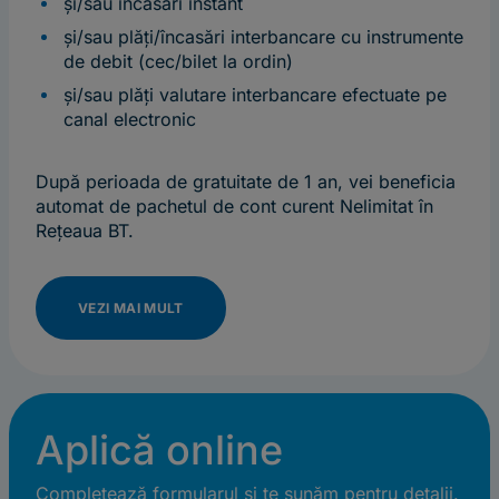
și/sau încasări instant
și/sau plăți/încasări interbancare cu instrumente
de debit (cec/bilet la ordin)
și/sau plăți valutare interbancare efectuate pe
canal electronic
După perioada de gratuitate de 1 an, vei beneficia
automat de pachetul de cont curent Nelimitat în
Rețeaua BT.
VEZI MAI MULT
Aplică online
Completează formularul și te sunăm pentru detalii.