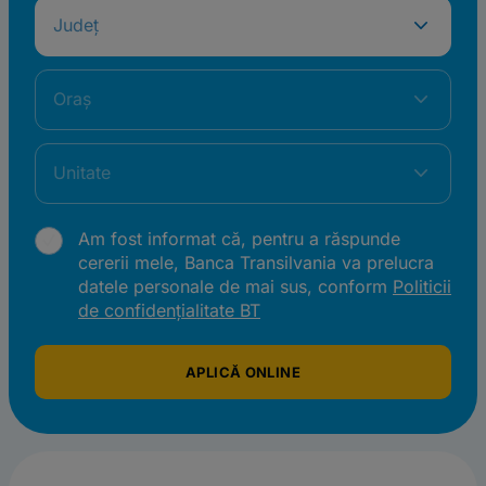
Județ
Oraș
Unitate
Am fost informat că, pentru a răspunde
cererii mele, Banca Transilvania va prelucra
datele personale de mai sus, conform
Politicii
de confidențialitate BT
APLICĂ ONLINE