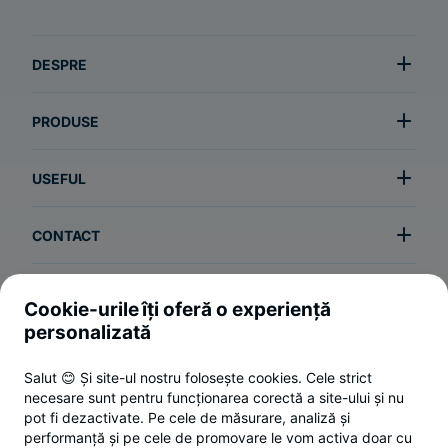
DESPRE
PRODUSE
USEFUL
CONTACT
Cookie-urile îți oferă o experiență
Termeni și condiții
personalizată
Politica de utilizare a cookie-urilor
Salut 😊 Și site-ul nostru folosește cookies. Cele strict
Politica de confidențialitate
necesare sunt pentru funcționarea corectă a site-ului și nu
ANPC
pot fi dezactivate. Pe cele de măsurare, analiză și
performanță și pe cele de promovare le vom activa doar cu
Setări cookies