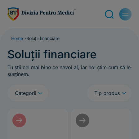
Home
Soluții financiare
Soluții financiare
Tu știi cel mai bine ce nevoi ai, iar noi știm cum să le
susținem.
q
q
Categorii
Tip produs
f
f