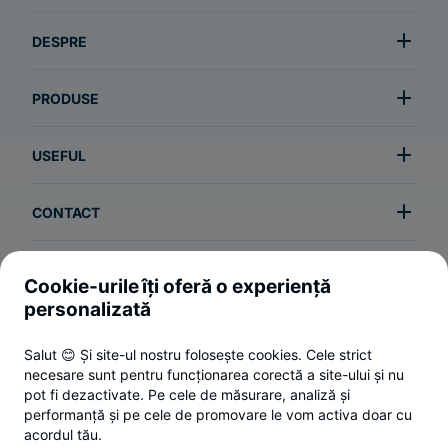
DESPRE
PRODUSE
USEFUL
CONTACT
Cookie-urile îți oferă o experiență
Termeni și condiții
personalizată
Politica de utilizare a cookie-urilor
Salut 😊 Și site-ul nostru folosește cookies. Cele strict
Politica de confidențialitate
necesare sunt pentru funcționarea corectă a site-ului și nu
ANPC
pot fi dezactivate. Pe cele de măsurare, analiză și
performanță și pe cele de promovare le vom activa doar cu
Setări cookies
acordul tău.