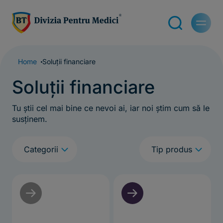
Home
Soluții financiare
Soluții financiare
Tu știi cel mai bine ce nevoi ai, iar noi știm cum să le
susținem.
q
q
Categorii
Tip produs
f
f