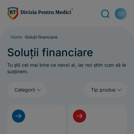
Home
Soluții financiare
Soluții financiare
Tu știi cel mai bine ce nevoi ai, iar noi știm cum să le
susținem.
q
q
Categorii
Tip produs
f
f