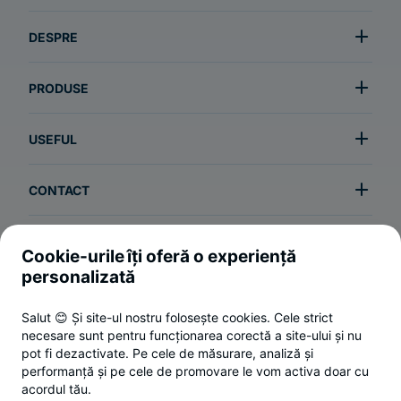
DESPRE
PRODUSE
USEFUL
CONTACT
Cookie-urile îți oferă o experiență
Termeni și condiții
personalizată
Politica de utilizare a cookie-urilor
Salut 😊 Și site-ul nostru folosește cookies. Cele strict
Politica de confidențialitate
necesare sunt pentru funcționarea corectă a site-ului și nu
ANPC
pot fi dezactivate. Pe cele de măsurare, analiză și
performanță și pe cele de promovare le vom activa doar cu
Setări cookies
acordul tău.